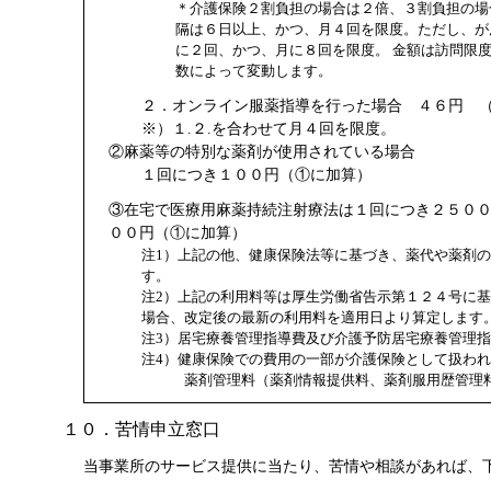
＊介護保険２割負担の場合は２倍、３割負担の場
隔は６日以上、かつ、月４回を限度。ただし、が
に２回、かつ、月に８回を限度。 金額は訪問限
数によって変動します。
２．オンライン服薬指導を行った場合 ４６円 （
※）１.２.を合わせて月４回を限度。
②麻薬等の特別な薬剤が使用されている場合
１回につき１００円（①に加算）
③在宅で医療用麻薬持続注射療法は１回につき２５０
００円（①に加算）
注1）上記の他、健康保険法等に基づき、薬代や薬剤
す。
注2）上記の利用料等は厚生労働省告示第１２４号に
場合、改定後の最新の利用料を適用日より算定します
注3）居宅療養管理指導費及び介護予防居宅療養管理
注4）健康保険での費用の一部が介護保険として扱わ
薬剤管理料（薬剤情報提供料、薬剤服用歴管理
１０．苦情申立窓口
当事業所のサービス提供に当たり、苦情や相談があれば、