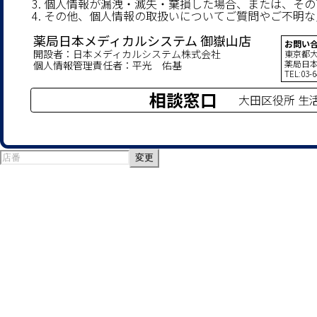
個人情報が漏洩・滅失・棄損した場合、または、その
その他、個人情報の取扱いについてご質問やご不明な
薬局日本メディカルシステム 御嶽山店
お問い
開設者：日本メディカルシステム株式会社
東京都大
薬局日本
個人情報管理責任者：平光 佑基
TEL:03-
相談窓口
大田区役所 生