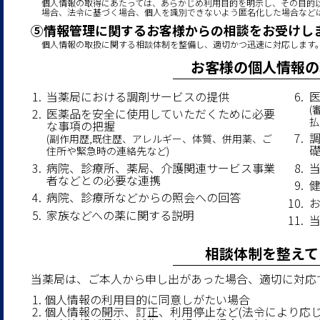
個人情報の取得にあたっては、あらかじめ利用目的を明示し、その目的
場合、法令に基づく場合、個人を識別できないよう匿名化した場合など
⑤情報管理に関するお客様からの相談をお受けし
個人情報の取扱に関する相談体制を整備し、適切かつ迅速に対応します
お客様の個人情報の
当薬局における調剤サービスの提供
(
医薬品を安全に使用していただくために必要
払
な事項の把握
(副作用歴,既住歴、アレルギー、体質、併用薬、ご
住所や緊急時の連絡先など)
病院、診療所、薬局、介護関連サービス事業
者などとの必要な連携
病院、診療所などからの照会への回答
家族などへの薬に関する説明
相談体制を整えて
当薬局は、ご本人から申し出があった場合、適切に対応
個人情報の利用目的に同意しがたい場合
個人情報の開示、訂正、利用停止など(法令により応じ