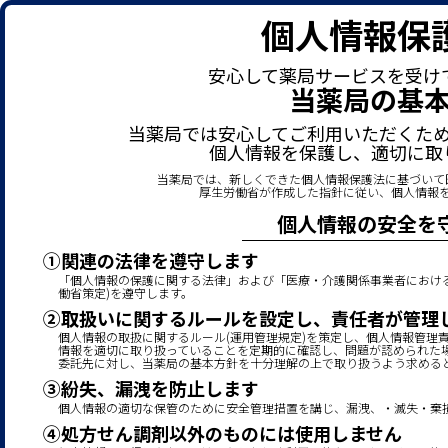
個人情報保
安心して薬局サービスを受け
当薬局の基
当薬局では安心してご利用いただくた
個人情報を保護し、適切に取
当薬局では、新しくできた個人情報保護法に基づいて
厚生労働省が作成した指針に従い、個人情報
個人情報の安全を
①関連の法律を遵守します
「個人情報の保護に関する法律」および「医療・介護関係事業者における
働省策定)を遵守します。
②取扱いに関するルールを設定し、責任者が管理
個人情報の取扱に関するルール(運用管理規定)を策定し、個人情報管理
情報を適切に取り扱っていることを定期的に確認し、問題が認められた場
委託先に対し、当薬局の基本方針を十分理解の上で取り扱うよう求める
③紛失、漏洩を防止します
個人情報の適切な保管のために安全管理措置を講じ、漏洩、・滅失・棄
④処方せん調剤以外のものには使用しません