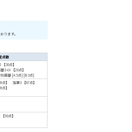
ております。
定点数
2 【30点】
 調基3-ロ 【20点】
別調基 [A:5点] [B:3点]
59点】 加算3 【67点】
59点】
【50点】