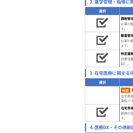
2. 薬学管理・指導に
選択
調剤管
お薬の
す。
服薬管
お薬の
ます。
特定薬
抗悪性
回）。
3. 在宅医療に関する
選択
改定
在宅患
薬局で
在宅患
医師の
す。
4. 医療DX・その他