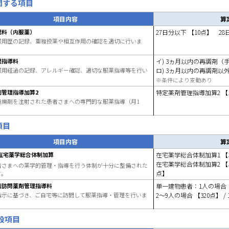
関する項目
項目内容
算
理料（内服薬）
27日分以下 【10点】 28
服用歴の記録、重複投薬や相互作用の確認を適切に行いま
理指導料
イ) 3ヵ月以内の再調剤（手
服用経過の記録、アレルギー確認、適切な服薬指導等を行い
ロ) 3ヵ月以内の再調剤以外
※条件により変動あり
剤管理指導加算2
特定薬剤管理指導加算2 【1
腫瘍剤を注射された患者さまへの専門的な服薬指導（月1
項目
項目内容
算
在宅薬学総合体制加算
在宅薬学総合体制加算1 【
在宅薬学総合体制加算2 【単一
者さまへの薬学的管理・指導を行う体制が十分に整備された
点】
す。
者訪問薬剤管理指導料
単一建物患者：1人の場合 
指示に基づき、ご自宅等に訪問して服薬指導・管理を行いま
2～9人の場合 【320点】 /
新設項目