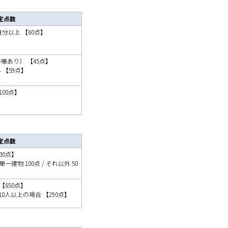
定点数
日分以上 【60点】
帳あり） 【45点】
 【59点】
00点】
定点数
30点】
建物:100点 / それ以外:50
【650点】
 10人以上の場合 【290点】