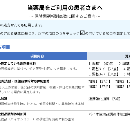
当薬局をご利用の患者さまへ
～ 保険調剤報酬点数に関するご案内 ～
関の処方せんでも応需します。
☑
臣の定める基準に基づき、以下の項目のうちチェック
の付いている項目を算定し
る項目
項目内容
算
の算定している調剤基本料
1. 調基1 【47点】 2. 調基
施設規模等に基づき、処方箋受付1回につき算定します。
3. 調基3-イ 【25点】 4.
5. 調基3-ハ 【37点】 6. 特
地域支援・医薬品供給対応体制加算
加算1 【27点】 加算2 【
加算4 【37点】 加算5 【
0品目以上の備蓄、後発品の調剤体制、夜間・休日の緊急対応体
保している場合に算定します。
化加算
連携強化加算 【5点】
新興感染症発生時における、他医療機関との非常時連携体制
後続品調剤体制加算
バイオ後続品調剤体制加算 
後続品（バイオシミラー）の積極的な調剤体制の整備