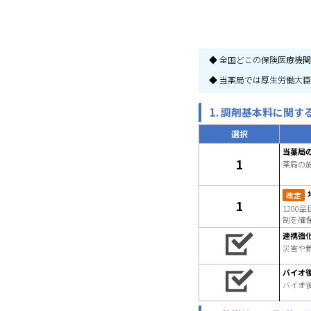
◆ 全国どこの保険医療機
◆ 当薬局では厚生労働大
1. 調剤基本料に関す
選択
当薬局
1
薬局の
改定
1
120
制を確
連携強
災害や
バイオ
バイオ